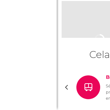
Cela
B
Sé
pr
en
hi