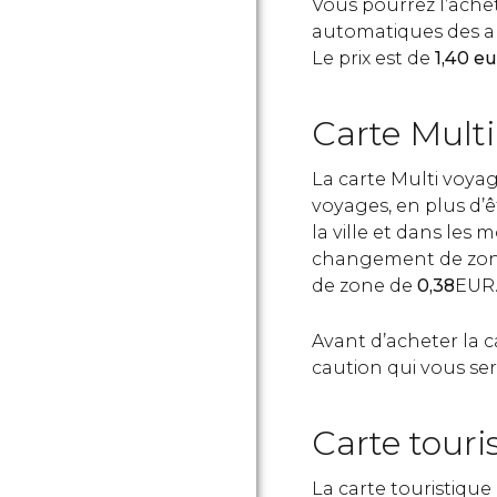
Vous pourrez l’ache
automatiques des a
Le prix est de
1,40 e
Carte Mult
La carte Multi voyag
voyages, en plus d’ê
la ville et dans les 
changement de zon
de zone de
0,38
EUR
Avant d’acheter la ca
caution qui vous se
Carte touri
La carte touristiqu