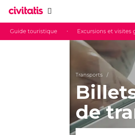
Guide touristique
Excursions et visites
Transports
Bille
de tra