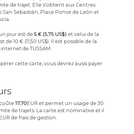
ite de trajet. Elle s’obtient aux Centres
o San Sebastián, Place Ponce de León et
cía.
'un jour est de
5
€
(5,75
US$
)
et celui de la
est de 10
€
(11,50
US$
). Il est possible de la
e internet de TUSSAM.
rer cette carte, vous devrez aussi payer
urs
s coûte
17,70
EUR et permet un usage de 30
ite de trajets. La carte est nominative et il
EUR de frais de gestion.