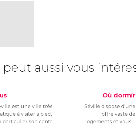
 peut aussi vous intére
us
Où dormir
ville est une ville très
Séville dispose d'une
atique à visiter à pied,
offre vaste de
 particulier son centre
logements et vous y
storique. Si vous
trouverez des hôtels