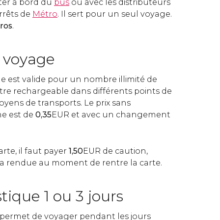
ter à bord du
bus
ou avec les distributeurs
rrêts de
Métro
. Il sert pour un seul voyage.
uros
.
i voyage
e est valide pour un nombre illimité de
tre rechargeable dans différents points de
moyens de transports. Le prix sans
e est de
0,35
EUR et avec un changement
.
rte, il faut payer
1,50
EUR de caution,
ra rendue au moment de rentre la carte.
stique 1 ou 3 jours
e permet de voyager pendant les jours