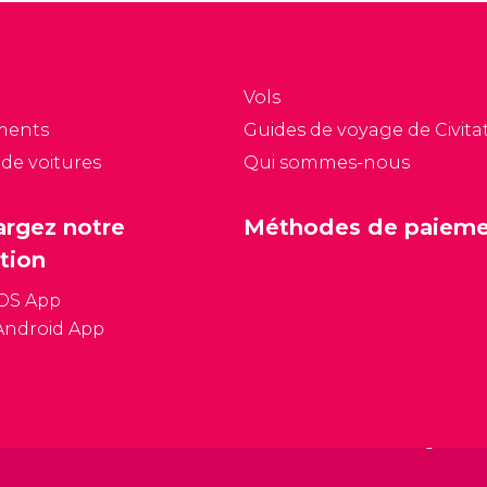
oulez vous
pour tous les goûts et
ndre en périphérie ou
tous les porte-monnaie.
 votre hôtel est un peu
Découvrez les meilleurs
oigné, le bus est une
quartiers où dormir à
Vols
tion à prendre en
Séville.
ments
Guides de voyage de Civitat
ompte.
 de voitures
Qui sommes-nous
argez notre
Méthodes de paiem
tion
iOS App
Android App
Conditions général