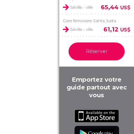
65,44
Séville - ville
US$
Gare ferroviaire Santa Justa
61,12
Séville - ville
US$
Réserver
Emportez votre
guide partout avec
vous