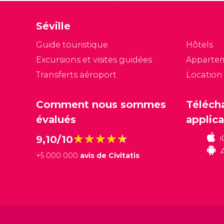
v
re
Séville
si
él
Guide touristique
Hôtels
op
Excursions et visites guidées
Apparte
c
Transferts aéroport
Location
Comment nous sommes
Téléch
évalués
applica
★★★★★
★★★★★
9,10/10
+
5 000 000
avis de Civitatis