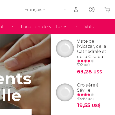
Français
nt
Location de voitures
Vols
Votre panier est vide
Visite de
l'Alcazar, de la
Cathédrale et
de la Giralda
592 avis
ents
63,28
US$
Croisière à
lle
Séville
4840 avis
19,55
US$