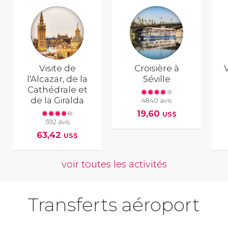
Visite de
Croisière à
V
l'Alcazar, de la
Séville
Cathédrale et
de la Giralda
4840 avis
19,60
US$
592 avis
63,42
US$
voir toutes les activités
Transferts aéroport