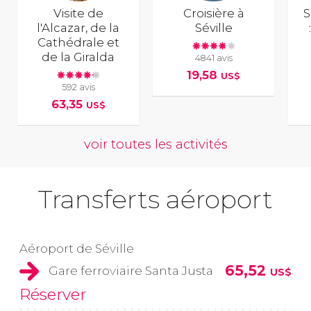
Visite de
Croisière à
S
l'Alcazar, de la
Séville
Cathédrale et
de la Giralda
4841 avis
19,58
US$
592 avis
63,35
US$
voir toutes les activités
Transferts aéroport
Aéroport de Séville
65,52
Gare ferroviaire Santa Justa
US$
Réserver