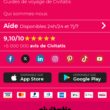
Guides de voyage de Civitatis
Qui sommes-nous
Aide
Disponibles 24h/24 et 7j/7
★★★★★
★★★★★
9,10/10
+
5 000 000
avis de Civitatis
DISPONIBLE SUR
DISPONIBLE SUR
App Store
Google Play